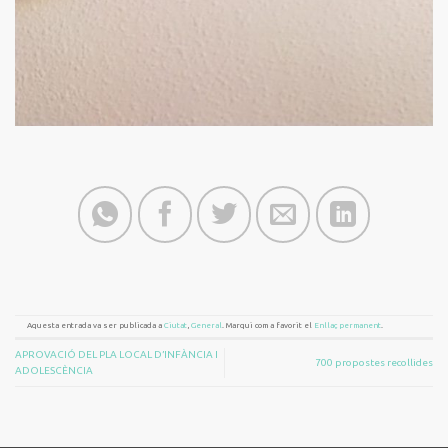
Aquesta entrada va ser publicada a
Ciutat
,
General
. Marqui com a favorit el
Enllaç permanent
.
APROVACIÓ DEL PLA LOCAL D’INFÀNCIA I
700 propostes recollides
ADOLESCÈNCIA