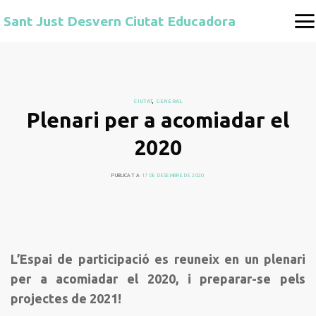
Skip
Sant Just Desvern Ciutat Educadora
to
content
CIUTAT
,
GENERAL
Plenari per a acomiadar el
2020
PUBLICAT A
17 DE DESEMBRE DE 2020
L’Espai de participació es reuneix en un plenari
per a acomiadar el 2020, i preparar-se pels
projectes de 2021!