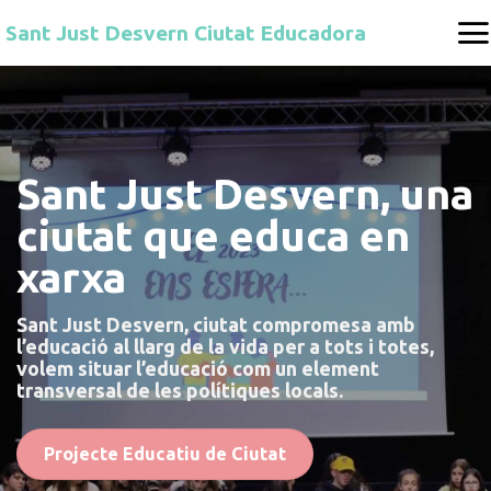
Skip
Sant Just Desvern Ciutat Educadora
to
content
Sant Just Desvern, una
ciutat que educa en
xarxa
Sant Just Desvern, ciutat compromesa amb
l’educació al llarg de la vida per a tots i totes,
volem situar l’educació com un element
transversal de les polítiques locals.
Projecte Educatiu de Ciutat