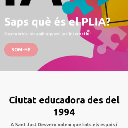
Saps què és el PLIA?
Descobreix-ho amb aquest joc interactiu!
SOM-HI!
Ciutat educadora des del
1994
A Sant Just Desvern volem que tots els espais i