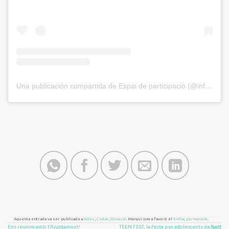
Una publicación compartida de Espai de participació (@infantsiadolescents.santjust)
Aquesta entrada va ser publicada a
Actes
,
Ciutat
,
General
. Marqui com a favorit el
Enllaç permanent
.
Ens reunim amb l’Ajuntament!
TEEN FEST, la festa per adolescents de Sant Just!