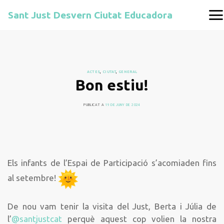
Sant Just Desvern Ciutat Educadora
ACTES
,
CIUTAT
,
GENERAL
Bon estiu!
PUBLICAT A
19 DE JUNY DE 2024
Els infants de l’Espai de Participació s’acomiaden fins
al setembre!
De nou vam tenir la visita del Just, Berta i Júlia de
l’
@santjustcat
perquè aquest cop volien la nostra