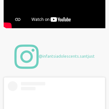
@infantsiadolescents.santjust