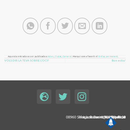
Aquesta entrada va ser publicada a
Actes
,
Ciutat
,
General
. Marqui com a favorit el
Enllaç permanent
.
VOLS DIR LA TEVA SOBRE L’OCI?
Bon estiu!
08960 Sant Just Desvern, Barcelona
Plaça de Jacint Verdaguer, 2
ajuntament@santjust.cat
93 480 48 00