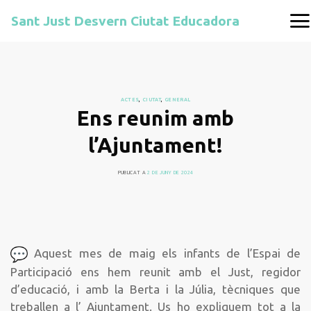
Sant Just Desvern Ciutat Educadora
ACTES
,
CIUTAT
,
GENERAL
Ens reunim amb
l’Ajuntament!
PUBLICAT A
2 DE JUNY DE 2024
Aquest mes de maig els infants de l’Espai de
Participació ens hem reunit amb el Just, regidor
d’educació, i amb la Berta i la Júlia, tècniques que
treballen a l’ Ajuntament. Us ho expliquem tot a la