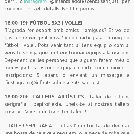
perfil d’
instagram
@infantsiadolescents.santjust per
conèixer tots els detalls. No t’ho perdis!
18:00-19h FÚTBOL 3X3 I VOLLEI
T’agrada fer esport amb amics i amigues? Et ve de
gust conèixer gent nova? Vine i participa al torneig de
fútbol i volei. Pots venir tant si tens equip o com si
vens tu solx ja que podrem formar equips allà mateix.
Depenent de les persones que siguem farem més o
menys partits. Inscriu-te i juga un partit com a mínim!
Inscripcions: 5′ abans o enviant un missatge a
l’instagram @infantsiadolescents.santjust
18:00-20h TALLERS ARTÍSTICS.
Taller de dibuix,
serigrafia i papiroflexia. Uneix-te al nostres tallers
creatius. Vine i mostra el teu talent!
· TALLER SERIGRAFIA: Tindràs l’oportunitat de decorar
una bossa de tela que regalem, o la peça de roba que