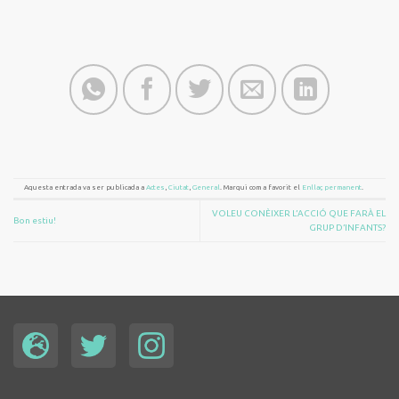
Aquesta entrada va ser publicada a
Actes
,
Ciutat
,
General
. Marqui com a favorit el
Enllaç permanent
.
VOLEU CONÈIXER L’ACCIÓ QUE FARÀ EL
Bon estiu!
GRUP D’INFANTS?