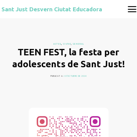
Skip
Sant Just Desvern Ciutat Educadora
to
content
ACTES
,
CIUTAT
,
GENERAL
TEEN FEST, la festa per
adolescents de Sant Just!
PUBLICAT A
2 D'OCTUBRE DE 2024