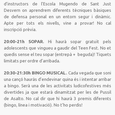
d’instructors de l’Escola Mugendo de Sant Just
Desvern on aprendrem diferents tècniques bàsiques
de defensa personal en un entorn segur i dinàmic.
Apte per tots els nivells, vine a provar! No cal
inscripció prèvia.
20:00-21h SOPAR.
Hi haurà sopar gratuït pels
adolescents que vingueu a gaudir del Teen Fest. No et
quedis sense el teu sopar (entrepà + beguda)! Tiquets
limitats per ordre d’arribada.
20:30-21:30h BINGO MUSICAL.
Cada vegada que soni
una cançó hauràs d’endevinar quina és i intentar arribar
a bingo. Serà una de les activitats ludicofestives més
divertides ja que estarà dinamitzat per les de Pussil
de Asalto. No cal dir que hi haurà 3 premis diferents
(bingo, línea i motivació). No t’ho perdis!